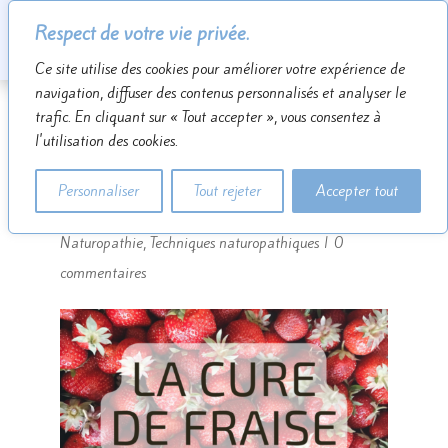
Respect de votre vie privée.
Ce site utilise des cookies pour améliorer votre expérience de
navigation, diffuser des contenus personnalisés et analyser le
trafic. En cliquant sur « Tout accepter », vous consentez à
l'utilisation des cookies.
La cure de fraise
Personnaliser
Tout rejeter
Accepter tout
par
Sébastien Baudot
|
27 Mai 2022
|
Naturopathie
,
Techniques naturopathiques
|
0
commentaires