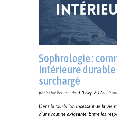
Sophrologie : com
intérieure durable 
surchargé
par
Sébastien Baudot
|
4 Sep 2025
|
Sop
Dans le tourbillon incessant de la vie 
d’une routine exigeante. Entre les respo