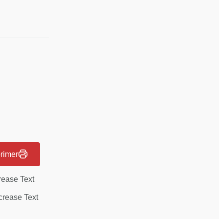
rimer
rease Text
rease Text