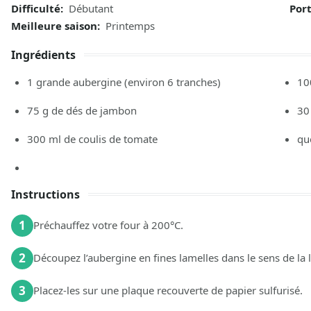
Difficulté:
Débutant
Por
Meilleure saison:
Printemps
Ingrédients
1
grande aubergine
(environ 6 tranches)
10
75
g
de dés de jambon
30
300
ml
de coulis de tomate
que
Instructions
1
Préchauffez votre four à 200°C.
2
Découpez l’aubergine en fines lamelles dans le sens de la 
3
Placez-les sur une plaque recouverte de papier sulfurisé.