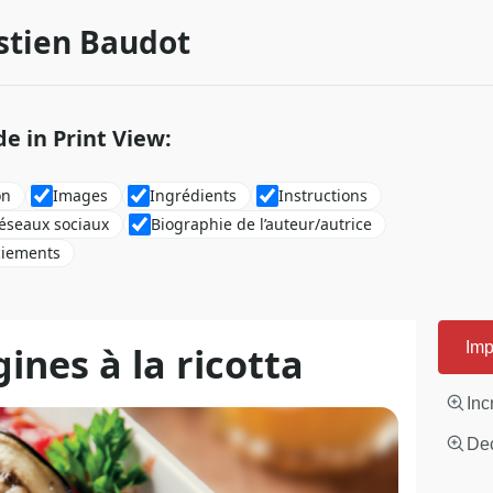
stien Baudot
de in Print View:
on
Images
Ingrédients
Instructions
réseaux sociaux
Biographie de l’auteur/autrice
ciements
ines à la ricotta
Imp
Inc
Dec