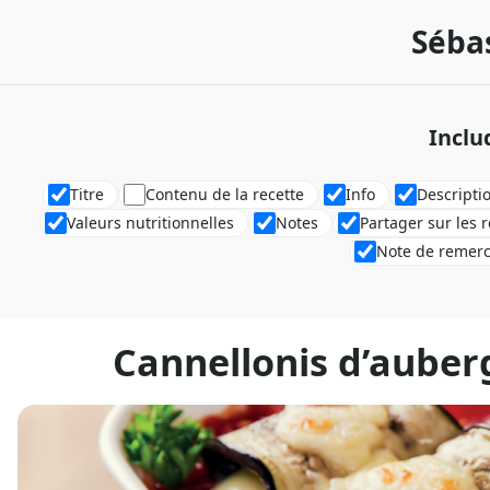
Séba
Inclu
Titre
Contenu de la recette
Info
Descripti
Valeurs nutritionnelles
Notes
Partager sur les 
Note de remer
Cannellonis d’auberg