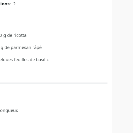
tions:
2
0
g
de ricotta
g
de parmesan râpé
lques feuilles de basilic
longueur.